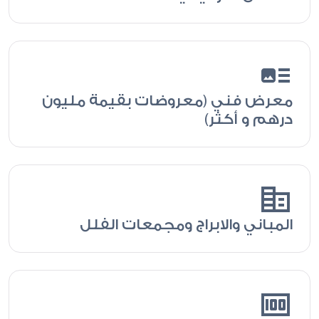
art_track
معرض فني (معروضات بقيمة مليون
درهم و أكثر)
corporate_fare
المباني والابراج ومجمعات الفلل
money